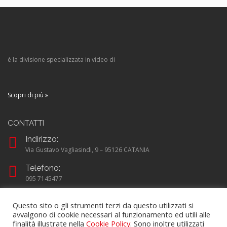
è la divisione specializzata in video di
Scopri di più »
CONTATTI
Indirizzo:
Via Gustavo Vagliasindi, 9 – 95126 CATANIA
Telefono:
095 7145477
Email:
Questo sito o gli strumenti terzi da questo utilizzati si
info@reattiva.com
avvalgono di cookie necessari al funzionamento ed utili alle
finalità illustrate nella
Cookie Policy
. Sono inoltre utilizzati