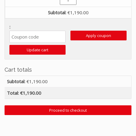
per
fiere
€
1,190.00
gold
quantity
Apply coupon
Update cart
Cart totals
€
1,190.00
€
1,190.00
Proceed to checkout