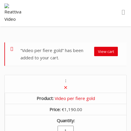
“Video per fiere gold” has been
View cart
added to your cart.
×
Video per fiere gold
€
1,190.00
Video