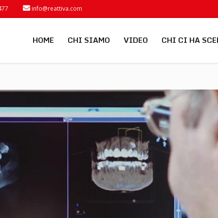
477
info@reattiva.com
HOME
CHI SIAMO
VIDEO
CHI CI HA SCE