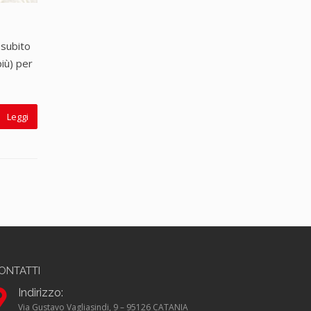
 subito
più) per
Leggi
ONTATTI
Indirizzo:
Via Gustavo Vagliasindi, 9 – 95126 CATANIA